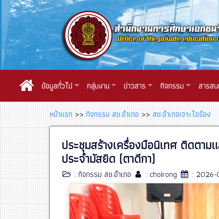
ข้อมูลทั่วไป
กลุ่มงาน
ข่าวสาร
กิจกรรม
สารสน
หน้าแรก
>>
กิจกรรม สช.อำเภอ
>>
สช.อำเภอเจาะไอร้อง
ประชุมสร้างเครื่องมือนิเทศ ติดตา
ประจำมัสยิด (ตาดีกา)
: กิจกรรม สช.อำเภอ
: choirong
: 2026-0