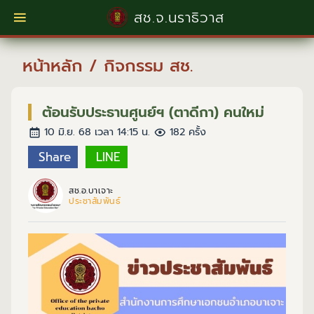
สช.จ.นราธิวาส
หน้าหลัก
/
กิจกรรม สช.
ต้อนรับประธานศูนย์ฯ (ตาดีกา) คนใหม่
10 มิ.ย. 68 เวลา 14:15 น.
182 ครั้ง
Share
LINE
สช.อ.บาเจาะ
ประชาสัมพันธ์