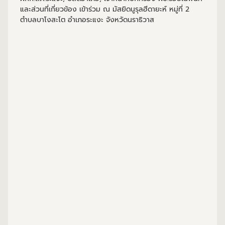
และส่วนที่เกี่ยวข้อง เข้าร่วม ณ มัสยิดนูรุลฮีดายะห์ หมู่ที่ 2
ตำบลบาโงสะโต อำเภอระแงะ จังหวัดนราธิวาส