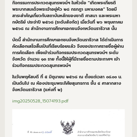
กิจกรรมการประกวดสุนทรพจน์ฯ ในหัวข้อ “เทิดพระเกียรติ
พระบาทสมเด็จพระเจ้าอยู่หัว ๒๘ กรกฎา มหามงคล” โดยมี
สาระสำคัญเกี่ยวกับสถาบันหลักของชาติ ศาสนา และพระมหา
กษัตริย์ ประจำปี ๒๕๖๘ (ระดับสังกัด) เมื่อวันที่ ๒๖ พฤษภาคม
๒๕๖๘ ณ สำนักงานการศึกษาเอกชนจังกหวัดนราธิวาส นั้น
บัดนี้ สำนักงานการศึกษาเอกชนจังหวัดนราธิวาส ได้ดำเนินการ
คัดเลือกเสร็จสิ้นเป็นที่เรียบร้อยแล้ว จึงขอประกาศรายชื่อผู้ผ่าน
การคัดเลือก เพื่อเข้าร่วมกิจกรรมประกวดสุนทรพจน์ฯ ระดับ
จังหวัด จำนวน ๑๓ ราย ทั้งนี้ให้ผู้ที่มีรายชื่อตามประกาศฯ เข้า
ร่วมกิจกรรมประกวดสุนทรพจน์ฯ
ในวันพฤหัสบดี ที่ ๕ มิถุนายน ๒๕๖๘ ณ ตั้งแต่เวลา ๐๘.๐๐ น.
เป็นต้นไป ณ ห้องประชุมพระภิศัยสุนทรการ ชั้น ๔ ศาลากลาง
จังหวัดนราธิวาส (แห่งที่ ๒)
img20250528_15074193.pdf