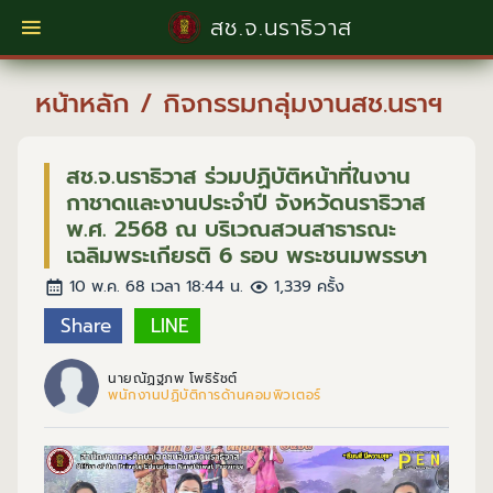
สช.จ.นราธิวาส
หน้าหลัก
/
กิจกรรมกลุ่มงานสช.นราฯ
สช.จ.นราธิวาส ร่วมปฏิบัติหน้าที่ในงาน
กาชาดและงานประจำปี จังหวัดนราธิวาส
พ.ศ. 2568 ณ บริเวณสวนสาธารณะ
เฉลิมพระเกียรติ 6 รอบ พระชนมพรรษา
10 พ.ค. 68 เวลา 18:44 น.
1,339 ครั้ง
Share
LINE
นายณัฏฐภพ โพธิรัชต์
พนักงานปฏิบัติการด้านคอมพิวเตอร์